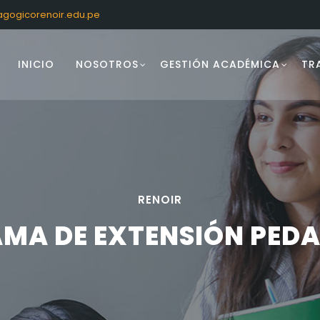
gogicorenoir.edu.pe
INICIO
NOSOTROS
GESTIÓN ACADÉMICA
TR
RENOIR
MA DE EXTENSIÓN PED